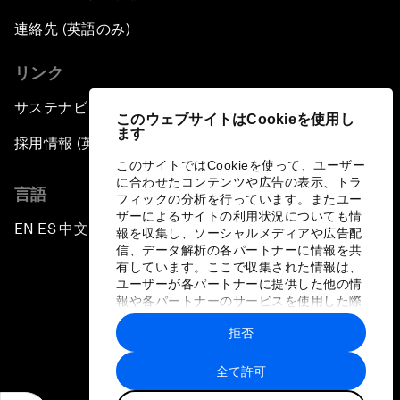
連絡先 (英語のみ)
リンク
サステナビリティへの取り組み
このウェブサイトはCookieを使用し
ます
採用情報 (英語のみ)
このサイトではCookieを使って、ユーザー
に合わせたコンテンツや広告の表示、トラ
言語
フィックの分析を行っています。またユー
ザーによるサイトの利用状況についても情
EN
ES
中文
日本語
▪
▪
▪
報を収集し、ソーシャルメディアや広告配
信、データ解析の各パートナーに情報を共
有しています。ここで収集された情報は、
ユーザーが各パートナーに提供した他の情
報や各パートナーのサービスを使用した際
に収集された情報と組み合わされ、各パー
拒否
トナーによって使用されることがありま
プライバシーポリシーと利用規約
す。
全て許可
サイトマップ