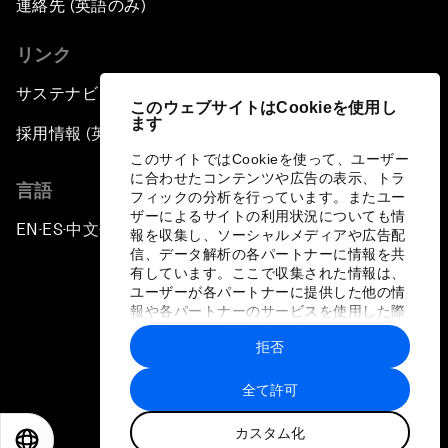
連絡先 (英語のみ)
リンク
サステナビリティへの取り組み
このウェブサイトはCookieを使用し
ます
採用情報 (英語のみ)
このサイトではCookieを使って、ユーザー
に合わせたコンテンツや広告の表示、トラ
言語
フィックの分析を行っています。またユー
ザーによるサイトの利用状況についても情
EN
ES
中文
日本語
▪
▪
▪
報を収集し、ソーシャルメディアや広告配
信、データ解析の各パートナーに情報を共
有しています。ここで収集された情報は、
ユーザーが各パートナーに提供した他の情
報や各パートナーのサービスを使用した際
に収集された情報と組み合わされ、各パー
拒否
トナーによって使用されることがありま
プライバシーポリシーと利用規約
す。
全て許可
サイトマップ
カスタム化
©
2026
世界経済フォーラム
EN
ES
中文
日本語