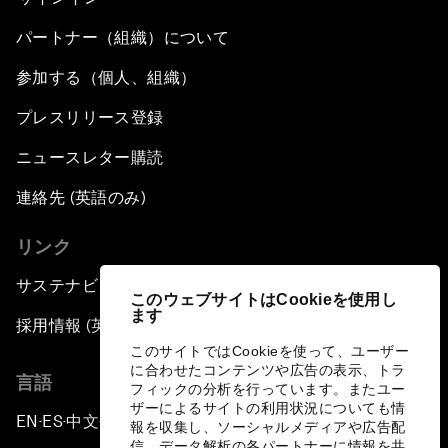
パートナー（組織）について
参加する（個人、組織）
プレスリリース登録
ニュースレター購読
連絡先 (英語のみ)
リンク
サステナビリティへの取り組み
このウェブサイトはCookieを使用し
ます
採用情報 (英語のみ)
このサイトではCookieを使って、ユーザー
に合わせたコンテンツや広告の表示、トラ
言語
フィックの分析を行っています。またユー
ザーによるサイトの利用状況についても情
EN
ES
中文
日本語
▪
▪
▪
報を収集し、ソーシャルメディアや広告配
信、データ解析の各パートナーに情報を共