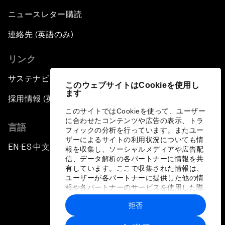
ニュースレター購読
連絡先 (英語のみ)
リンク
サステナビリティへの取り組み
このウェブサイトはCookieを使用し
ます
採用情報 (英語のみ)
このサイトではCookieを使って、ユーザー
に合わせたコンテンツや広告の表示、トラ
言語
フィックの分析を行っています。またユー
ザーによるサイトの利用状況についても情
EN
ES
中文
日本語
▪
▪
▪
報を収集し、ソーシャルメディアや広告配
信、データ解析の各パートナーに情報を共
有しています。ここで収集された情報は、
ユーザーが各パートナーに提供した他の情
報や各パートナーのサービスを使用した際
に収集された情報と組み合わされ、各パー
拒否
トナーによって使用されることがありま
プライバシーポリシーと利用規約
す。