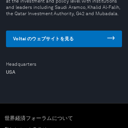
at the investment and policy level with institutions
and leaders including Saudi Aramco, Khalid Al-Falih,
the Qatar Investment Authority, G42 and Mubadala.
Voltai のウェブサイトを見る
Headquarters
USA
世界経済フォーラムについて