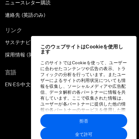
ニュースレター購読
連絡先 (英語のみ)
リンク
サステナビリティへの取り組み
このウェブサイトはCookieを使用し
ます
採用情報 (英語のみ)
このサイトではCookieを使って、ユーザー
に合わせたコンテンツや広告の表示、トラ
言語
フィックの分析を行っています。またユー
ザーによるサイトの利用状況についても情
EN
ES
中文
日本語
▪
▪
▪
報を収集し、ソーシャルメディアや広告配
信、データ解析の各パートナーに情報を共
有しています。ここで収集された情報は、
ユーザーが各パートナーに提供した他の情
報や各パートナーのサービスを使用した際
に収集された情報と組み合わされ、各パー
拒否
トナーによって使用されることがありま
プライバシーポリシーと利用規約
す。
全て許可
サイトマップ