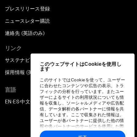
プレスリリース登録
ニュースレター購読
連絡先 (英語のみ)
リンク
サステナビリティへの取り組み
このウェブサイトはCookieを使用し
ます
採用情報 (英語のみ)
このサイトではCookieを使って、ユーザー
に合わせたコンテンツや広告の表示、トラ
言語
フィックの分析を行っています。またユー
ザーによるサイトの利用状況についても情
EN
ES
中文
日本語
▪
▪
▪
報を収集し、ソーシャルメディアや広告配
信、データ解析の各パートナーに情報を共
有しています。ここで収集された情報は、
ユーザーが各パートナーに提供した他の情
報や各パートナーのサービスを使用した際
に収集された情報と組み合わされ、各パー