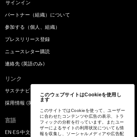
サインイン
パートナー（組織）について
参加する（個人、組織）
プレスリリース登録
ニュースレター購読
連絡先 (英語のみ)
リンク
サステナビリティへの取り組み
このウェブサイトはCookieを使用し
ます
採用情報 (英語のみ)
このサイトではCookieを使って、ユーザー
に合わせたコンテンツや広告の表示、トラ
言語
フィックの分析を行っています。またユー
ザーによるサイトの利用状況についても情
EN
ES
中文
日本語
▪
▪
▪
報を収集し、ソーシャルメディアや広告配