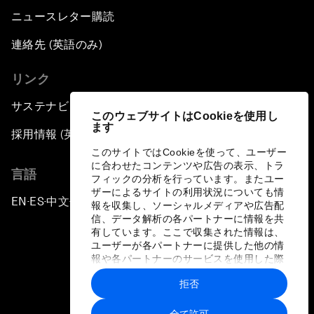
ニュースレター購読
連絡先 (英語のみ)
リンク
サステナビリティへの取り組み
このウェブサイトはCookieを使用し
ます
採用情報 (英語のみ)
このサイトではCookieを使って、ユーザー
に合わせたコンテンツや広告の表示、トラ
言語
フィックの分析を行っています。またユー
ザーによるサイトの利用状況についても情
EN
ES
中文
日本語
▪
▪
▪
報を収集し、ソーシャルメディアや広告配
信、データ解析の各パートナーに情報を共
有しています。ここで収集された情報は、
ユーザーが各パートナーに提供した他の情
報や各パートナーのサービスを使用した際
に収集された情報と組み合わされ、各パー
拒否
トナーによって使用されることがありま
プライバシーポリシーと利用規約
す。
全て許可