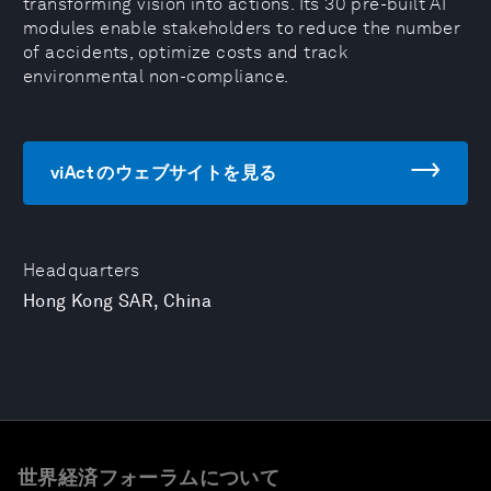
transforming vision into actions. Its 30 pre-built AI
modules enable stakeholders to reduce the number
of accidents, optimize costs and track
environmental non-compliance.
viAct のウェブサイトを見る
Headquarters
Hong Kong SAR, China
世界経済フォーラムについて