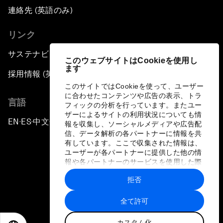
連絡先 (英語のみ)
リンク
サステナビリティへの取り組み
このウェブサイトはCookieを使用し
ます
採用情報 (英語のみ)
このサイトではCookieを使って、ユーザー
に合わせたコンテンツや広告の表示、トラ
言語
フィックの分析を行っています。またユー
ザーによるサイトの利用状況についても情
EN
ES
中文
日本語
▪
▪
▪
報を収集し、ソーシャルメディアや広告配
信、データ解析の各パートナーに情報を共
有しています。ここで収集された情報は、
ユーザーが各パートナーに提供した他の情
報や各パートナーのサービスを使用した際
に収集された情報と組み合わされ、各パー
拒否
トナーによって使用されることがありま
プライバシーポリシーと利用規約
す。
全て許可
サイトマップ
カスタム化