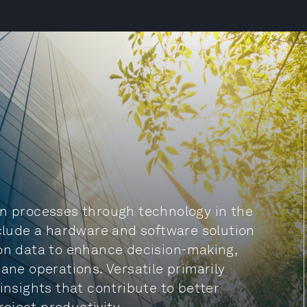
on processes through technology in the
nclude a hardware and software solution
ion data to enhance decision-making,
ane operations. Versatile primarily
insights that contribute to better