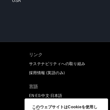
USA
リンク
サステナビリティへの取り組み
採用情報 (英語のみ)
て
言語
EN
ES
中文
日本語
▪
▪
▪
このウェブサイトはCookieを使用し