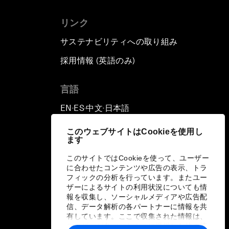
リンク
サステナビリティへの取り組み
採用情報 (英語のみ)
て
言語
EN
ES
中文
日本語
▪
▪
▪
このウェブサイトはCookieを使用し
ます
このサイトではCookieを使って、ユーザー
に合わせたコンテンツや広告の表示、トラ
フィックの分析を行っています。またユー
ザーによるサイトの利用状況についても情
報を収集し、ソーシャルメディアや広告配
信、データ解析の各パートナーに情報を共
有しています。ここで収集された情報は、
ユーザーが各パートナーに提供した他の情