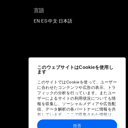
言語
EN
ES
中文
日本語
▪
▪
▪
このウェブサイトはCookieを使用し
ます
このサイトではCookieを使って、ユーザー
に合わせたコンテンツや広告の表示、トラ
フィックの分析を行っています。またユー
ザーによるサイトの利用状況についても情
報を収集し、ソーシャルメディアや広告配
信、データ解析の各パートナーに情報を共
有しています。ここで収集された情報は、
ユーザーが各パートナーに提供した他の情
報や各パートナーのサービスを使用した際
拒否