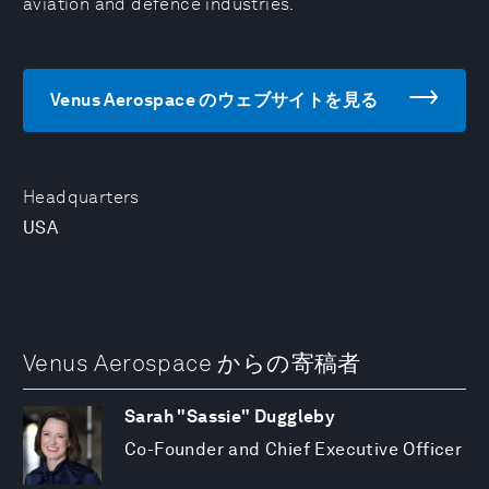
aviation and defence industries.
Venus Aerospace のウェブサイトを見る
Headquarters
USA
Venus Aerospace からの寄稿者
Sarah "Sassie" Duggleby
Co-Founder and Chief Executive Officer