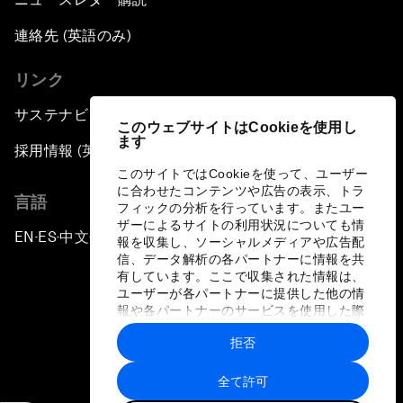
連絡先 (英語のみ)
リンク
サステナビリティへの取り組み
このウェブサイトはCookieを使用し
ます
採用情報 (英語のみ)
このサイトではCookieを使って、ユーザー
に合わせたコンテンツや広告の表示、トラ
言語
フィックの分析を行っています。またユー
ザーによるサイトの利用状況についても情
EN
ES
中文
日本語
▪
▪
▪
報を収集し、ソーシャルメディアや広告配
信、データ解析の各パートナーに情報を共
有しています。ここで収集された情報は、
ユーザーが各パートナーに提供した他の情
報や各パートナーのサービスを使用した際
に収集された情報と組み合わされ、各パー
拒否
トナーによって使用されることがありま
プライバシーポリシーと利用規約
す。
全て許可
サイトマップ