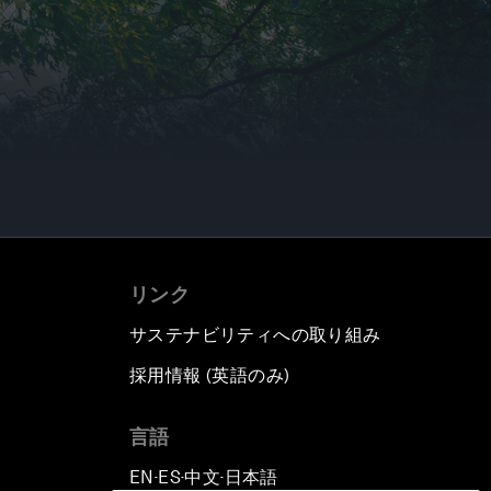
リンク
サステナビリティへの取り組み
採用情報 (英語のみ)
て
言語
EN
ES
中文
日本語
▪
▪
▪