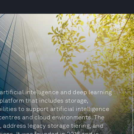
rtificial intelligence and deep learning
platform that includes storage,
ies to support artificial intelligence
a centres and cloud environments. The
 address legacy storage tiering, and