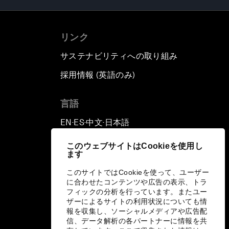
リンク
サステナビリティへの取り組み
採用情報 (英語のみ)
て
言語
EN
ES
中文
日本語
▪
▪
▪
このウェブサイトはCookieを使用し
ます
このサイトではCookieを使って、ユーザー
に合わせたコンテンツや広告の表示、トラ
フィックの分析を行っています。またユー
ザーによるサイトの利用状況についても情
報を収集し、ソーシャルメディアや広告配
信、データ解析の各パートナーに情報を共