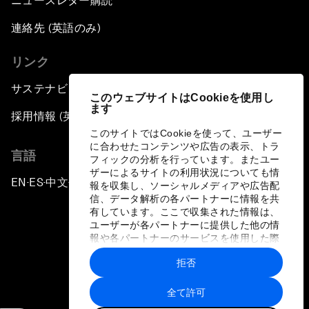
ニュースレター購読
連絡先 (英語のみ)
リンク
サステナビリティへの取り組み
このウェブサイトはCookieを使用し
ます
採用情報 (英語のみ)
このサイトではCookieを使って、ユーザー
に合わせたコンテンツや広告の表示、トラ
言語
フィックの分析を行っています。またユー
ザーによるサイトの利用状況についても情
EN
ES
中文
日本語
▪
▪
▪
報を収集し、ソーシャルメディアや広告配
信、データ解析の各パートナーに情報を共
有しています。ここで収集された情報は、
ユーザーが各パートナーに提供した他の情
報や各パートナーのサービスを使用した際
に収集された情報と組み合わされ、各パー
拒否
トナーによって使用されることがありま
プライバシーポリシーと利用規約
す。
全て許可
サイトマップ