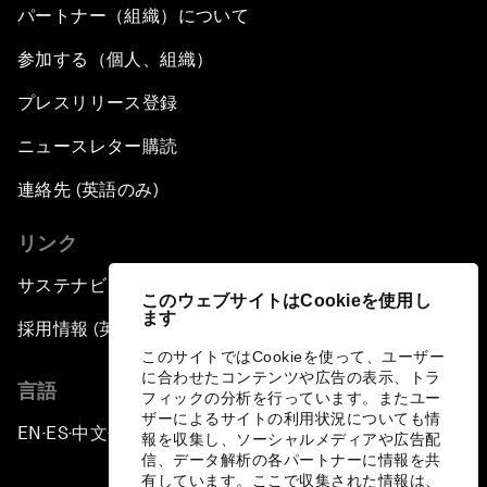
パートナー（組織）について
参加する（個人、組織）
プレスリリース登録
ニュースレター購読
連絡先 (英語のみ)
リンク
サステナビリティへの取り組み
このウェブサイトはCookieを使用し
ます
採用情報 (英語のみ)
このサイトではCookieを使って、ユーザー
に合わせたコンテンツや広告の表示、トラ
言語
フィックの分析を行っています。またユー
ザーによるサイトの利用状況についても情
EN
ES
中文
日本語
▪
▪
▪
報を収集し、ソーシャルメディアや広告配
信、データ解析の各パートナーに情報を共
有しています。ここで収集された情報は、