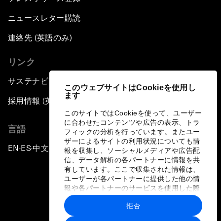
ニュースレター購読
連絡先 (英語のみ)
リンク
サステナビリティへの取り組み
このウェブサイトはCookieを使用し
ます
採用情報 (英語のみ)
このサイトではCookieを使って、ユーザー
に合わせたコンテンツや広告の表示、トラ
言語
フィックの分析を行っています。またユー
ザーによるサイトの利用状況についても情
EN
ES
中文
日本語
▪
▪
▪
報を収集し、ソーシャルメディアや広告配
信、データ解析の各パートナーに情報を共
有しています。ここで収集された情報は、
ユーザーが各パートナーに提供した他の情
報や各パートナーのサービスを使用した際
に収集された情報と組み合わされ、各パー
拒否
トナーによって使用されることがありま
プライバシーポリシーと利用規約
す。