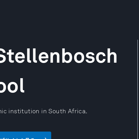
 Stellenbosch
ool
c institution in South Africa.