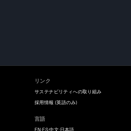
リンク
サステナビリティへの取り組み
採用情報 (英語のみ)
て
言語
EN
ES
中文
日本語
▪
▪
▪