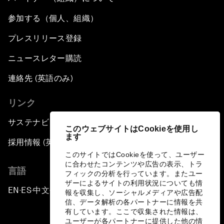
参加する（個人、組織）
プレスリリース登録
ニュースレター購読
連絡先 (英語のみ)
リンク
サステナビリティへの取り組み
このウェブサイトはCookieを使用し
ます
採用情報 (英語のみ)
このサイトではCookieを使って、ユーザー
に合わせたコンテンツや広告の表示、トラ
言語
フィックの分析を行っています。またユー
ザーによるサイトの利用状況についても情
EN
ES
中文
日本語
▪
▪
▪
報を収集し、ソーシャルメディアや広告配
信、データ解析の各パートナーに情報を共
有しています。ここで収集された情報は、
ユーザーが各パートナーに提供した他の情