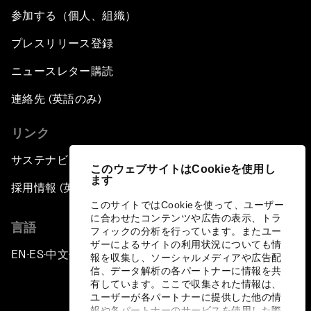
参加する（個人、組織）
プレスリリース登録
ニュースレター購読
連絡先 (英語のみ)
リンク
サステナビリティへの取り組み
このウェブサイトはCookieを使用し
ます
採用情報 (英語のみ)
このサイトではCookieを使って、ユーザー
に合わせたコンテンツや広告の表示、トラ
言語
フィックの分析を行っています。またユー
ザーによるサイトの利用状況についても情
EN
ES
中文
日本語
▪
▪
▪
報を収集し、ソーシャルメディアや広告配
信、データ解析の各パートナーに情報を共
有しています。ここで収集された情報は、
ユーザーが各パートナーに提供した他の情
報や各パートナーのサービスを使用した際