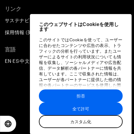
リンク
サステナビリティへの取り組み
このウェブサイトはCookieを使用し
ます
採用情報 (英語のみ)
このサイトではCookieを使って、ユーザー
に合わせたコンテンツや広告の表示、トラ
言語
フィックの分析を行っています。またユー
ザーによるサイトの利用状況についても情
EN
ES
中文
日本語
▪
▪
▪
報を収集し、ソーシャルメディアや広告配
信、データ解析の各パートナーに情報を共
有しています。ここで収集された情報は、
ユーザーが各パートナーに提供した他の情
報や各パートナーのサービスを使用した際
に収集された情報と組み合わされ、各パー
拒否
トナーによって使用されることがありま
プライバシーポリシーと利用規約
す。
全て許可
サイトマップ
カスタム化
©
2026
世界経済フォーラム
EN
ES
中文
日本語