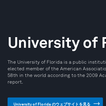
University of 
The University of Florida is a public instit
elected member of the American Association 
58th in the world according to the 2009 Ac
report.
University of Florida のウェブサイトを見る