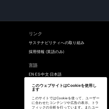
リンク
サステナビリティへの取り組み
採用情報 (英語のみ)
て
言語
EN
ES
中文
日本語
▪
▪
▪
このウェブサイトはCookieを使用し
ます
このサイトではCookieを使って、ユーザー
に合わせたコンテンツや広告の表示、トラ
フィックの分析を行っています。またユー