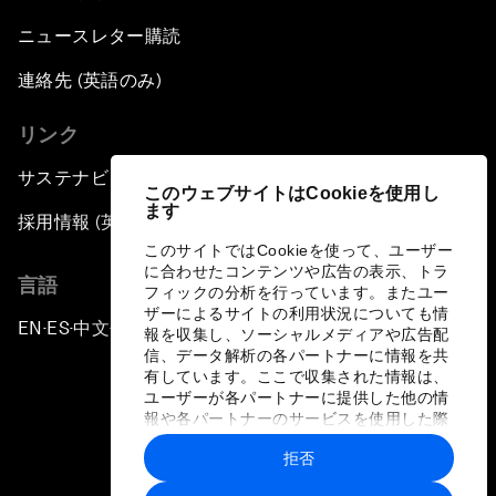
ニュースレター購読
連絡先 (英語のみ)
リンク
サステナビリティへの取り組み
このウェブサイトはCookieを使用し
ます
採用情報 (英語のみ)
このサイトではCookieを使って、ユーザー
に合わせたコンテンツや広告の表示、トラ
言語
フィックの分析を行っています。またユー
ザーによるサイトの利用状況についても情
EN
ES
中文
日本語
▪
▪
▪
報を収集し、ソーシャルメディアや広告配
信、データ解析の各パートナーに情報を共
有しています。ここで収集された情報は、
ユーザーが各パートナーに提供した他の情
報や各パートナーのサービスを使用した際
に収集された情報と組み合わされ、各パー
拒否
トナーによって使用されることがありま
プライバシーポリシーと利用規約
す。