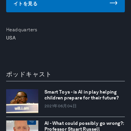
イトを見る
Headquarters
USA
ポッドキャスト
Smart Toys - is AI in play helping
children prepare for their future?
2021年06月04日
AI - What could possibly go wrong?:
Professor Stuart Russell