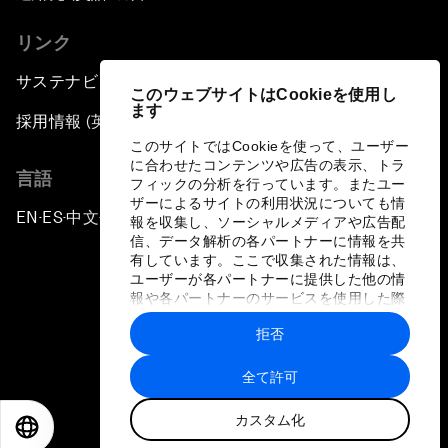
リンク
サステナビリティへの取り組み
このウェブサイトはCookieを使用し
ます
採用情報 (英語のみ)
このサイトではCookieを使って、ユーザー
に合わせたコンテンツや広告の表示、トラ
言語
フィックの分析を行っています。またユー
ザーによるサイトの利用状況についても情
EN
ES
中文
日本語
▪
▪
▪
報を収集し、ソーシャルメディアや広告配
信、データ解析の各パートナーに情報を共
有しています。ここで収集された情報は、
ユーザーが各パートナーに提供した他の情
報や各パートナーのサービスを使用した際
に収集された情報と組み合わされ、各パー
拒否
トナーによって使用されることがありま
プライバシーポリシーと利用規約
す。
全て許可
サイトマップ
カスタム化
©
2026
世界経済フォーラム
EN
ES
中文
日本語