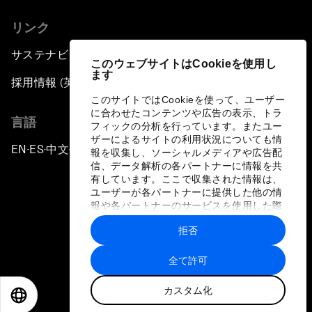
リンク
サステナビリティへの取り組み
このウェブサイトはCookieを使用し
ます
採用情報 (英語のみ)
このサイトではCookieを使って、ユーザー
に合わせたコンテンツや広告の表示、トラ
言語
フィックの分析を行っています。またユー
ザーによるサイトの利用状況についても情
EN
ES
中文
日本語
▪
▪
▪
報を収集し、ソーシャルメディアや広告配
信、データ解析の各パートナーに情報を共
有しています。ここで収集された情報は、
ユーザーが各パートナーに提供した他の情
報や各パートナーのサービスを使用した際
に収集された情報と組み合わされ、各パー
拒否
トナーによって使用されることがありま
プライバシーポリシーと利用規約
す。
全て許可
サイトマップ
カスタム化
©
2026
世界経済フォーラム
EN
ES
中文
日本語