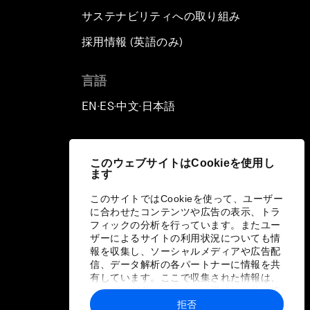
サステナビリティへの取り組み
採用情報 (英語のみ)
て
言語
EN
ES
中文
日本語
▪
▪
▪
このウェブサイトはCookieを使用し
ます
このサイトではCookieを使って、ユーザー
に合わせたコンテンツや広告の表示、トラ
フィックの分析を行っています。またユー
ザーによるサイトの利用状況についても情
報を収集し、ソーシャルメディアや広告配
信、データ解析の各パートナーに情報を共
有しています。ここで収集された情報は、
ユーザーが各パートナーに提供した他の情
報や各パートナーのサービスを使用した際
拒否