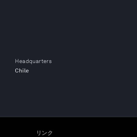
Headquarters
Chile
リンク