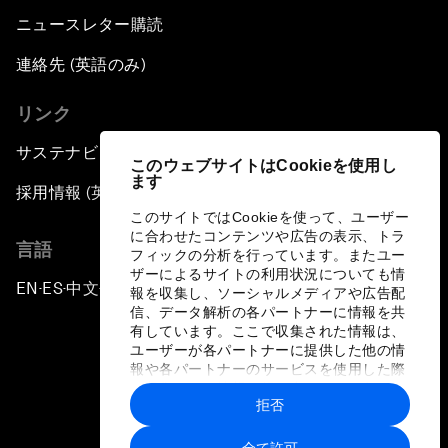
ニュースレター購読
連絡先 (英語のみ)
リンク
サステナビリティへの取り組み
このウェブサイトはCookieを使用し
ます
採用情報 (英語のみ)
このサイトではCookieを使って、ユーザー
に合わせたコンテンツや広告の表示、トラ
言語
フィックの分析を行っています。またユー
ザーによるサイトの利用状況についても情
EN
ES
中文
日本語
▪
▪
▪
報を収集し、ソーシャルメディアや広告配
信、データ解析の各パートナーに情報を共
有しています。ここで収集された情報は、
ユーザーが各パートナーに提供した他の情
報や各パートナーのサービスを使用した際
に収集された情報と組み合わされ、各パー
拒否
トナーによって使用されることがありま
プライバシーポリシーと利用規約
す。
全て許可