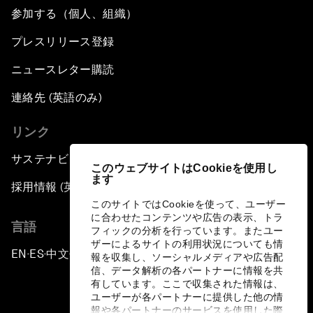
参加する（個人、組織）
プレスリリース登録
ニュースレター購読
連絡先 (英語のみ)
リンク
サステナビリティへの取り組み
このウェブサイトはCookieを使用し
ます
採用情報 (英語のみ)
このサイトではCookieを使って、ユーザー
に合わせたコンテンツや広告の表示、トラ
言語
フィックの分析を行っています。またユー
ザーによるサイトの利用状況についても情
EN
ES
中文
日本語
▪
▪
▪
報を収集し、ソーシャルメディアや広告配
信、データ解析の各パートナーに情報を共
有しています。ここで収集された情報は、
ユーザーが各パートナーに提供した他の情
報や各パートナーのサービスを使用した際