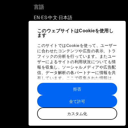
言語
EN
ES
中文
日本語
▪
▪
▪
このウェブサイトはCookieを使用し
ます
このサイトではCookieを使って、ユーザー
に合わせたコンテンツや広告の表示、トラ
フィックの分析を行っています。またユー
ザーによるサイトの利用状況についても情
報を収集し、ソーシャルメディアや広告配
信、データ解析の各パートナーに情報を共
有しています。ここで収集された情報は、
ユーザーが各パートナーに提供した他の情
報や各パートナーのサービスを使用した際
拒否
に収集された情報と組み合わされ、各パー
トナーによって使用されることがありま
全て許可
す。
カスタム化