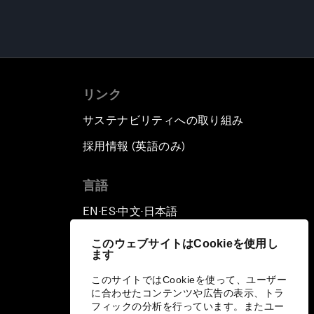
リンク
サステナビリティへの取り組み
採用情報 (英語のみ)
て
言語
EN
ES
中文
日本語
▪
▪
▪
このウェブサイトはCookieを使用し
ます
このサイトではCookieを使って、ユーザー
に合わせたコンテンツや広告の表示、トラ
フィックの分析を行っています。またユー