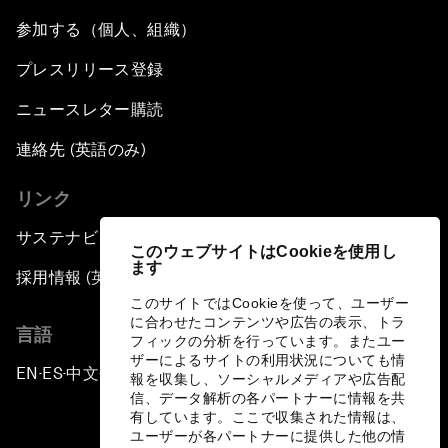
参加する（個人、組織）
プレスリリース登録
ニュースレター購読
連絡先 (英語のみ)
リンク
サステナビリティへの取り組み
このウェブサイトはCookieを使用し
ます
採用情報 (英語のみ)
このサイトではCookieを使って、ユーザー
に合わせたコンテンツや広告の表示、トラ
言語
フィックの分析を行っています。またユー
ザーによるサイトの利用状況についても情
EN
ES
中文
日本語
▪
▪
▪
報を収集し、ソーシャルメディアや広告配
信、データ解析の各パートナーに情報を共
有しています。ここで収集された情報は、
ユーザーが各パートナーに提供した他の情