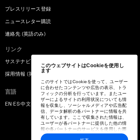
プレスリリース登録
ニュースレター購読
連絡先 (英語のみ)
リンク
サステナビリティへの取り組み
このウェブサイトはCookieを使用し
ます
採用情報 (英語のみ)
このサイトではCookieを使って、ユーザー
に合わせたコンテンツや広告の表示、トラ
言語
フィックの分析を行っています。またユー
ザーによるサイトの利用状況についても情
EN
ES
中文
日本語
▪
▪
▪
報を収集し、ソーシャルメディアや広告配
信、データ解析の各パートナーに情報を共
有しています。ここで収集された情報は、
ユーザーが各パートナーに提供した他の情
報や各パートナーのサービスを使用した際
に収集された情報と組み合わされ、各パー