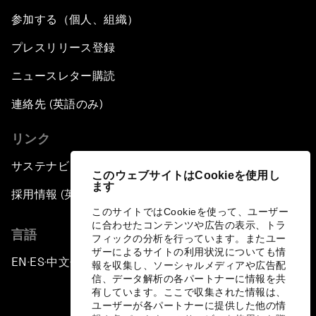
参加する（個人、組織）
プレスリリース登録
ニュースレター購読
連絡先 (英語のみ)
リンク
サステナビリティへの取り組み
このウェブサイトはCookieを使用し
ます
採用情報 (英語のみ)
このサイトではCookieを使って、ユーザー
に合わせたコンテンツや広告の表示、トラ
言語
フィックの分析を行っています。またユー
ザーによるサイトの利用状況についても情
EN
ES
中文
日本語
▪
▪
▪
報を収集し、ソーシャルメディアや広告配
信、データ解析の各パートナーに情報を共
有しています。ここで収集された情報は、
ユーザーが各パートナーに提供した他の情