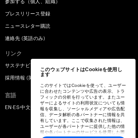
参加する（個人、組織）
プレスリリース登録
ニュースレター購読
連絡先 (英語のみ)
リンク
サステナビリティへの取り組み
このウェブサイトはCookieを使用し
ます
採用情報 (英語のみ)
このサイトではCookieを使って、ユーザー
に合わせたコンテンツや広告の表示、トラ
言語
フィックの分析を行っています。またユー
ザーによるサイトの利用状況についても情
EN
ES
中文
日本語
▪
▪
▪
報を収集し、ソーシャルメディアや広告配
信、データ解析の各パートナーに情報を共
有しています。ここで収集された情報は、
ユーザーが各パートナーに提供した他の情
報や各パートナーのサービスを使用した際