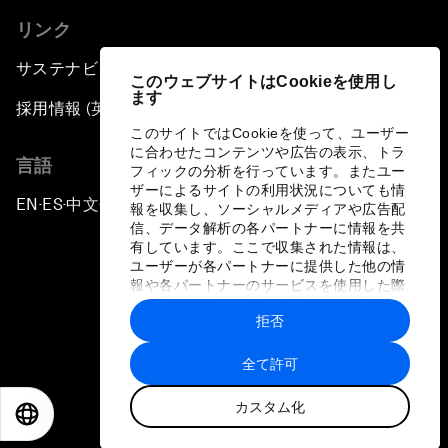
リンク
サステナビリティへの取り組み
このウェブサイトはCookieを使用し
ます
採用情報 (英語のみ)
このサイトではCookieを使って、ユーザー
に合わせたコンテンツや広告の表示、トラ
言語
フィックの分析を行っています。またユー
ザーによるサイトの利用状況についても情
EN
ES
中文
日本語
▪
▪
▪
報を収集し、ソーシャルメディアや広告配
信、データ解析の各パートナーに情報を共
有しています。ここで収集された情報は、
ユーザーが各パートナーに提供した他の情
報や各パートナーのサービスを使用した際
に収集された情報と組み合わされ、各パー
拒否
トナーによって使用されることがありま
プライバシーポリシーと利用規約
す。
全て許可
サイトマップ
カスタム化
©
2026
世界経済フォーラム
EN
ES
中文
日本語