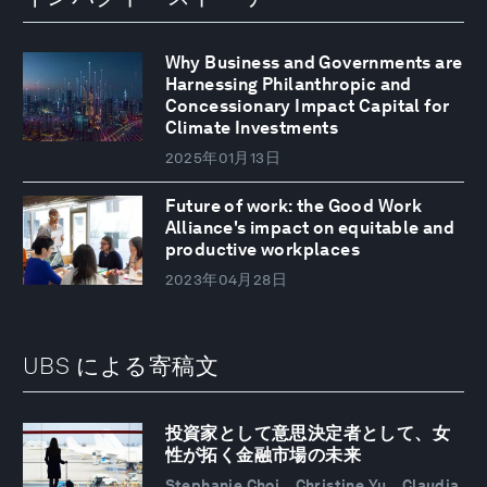
Why Business and Governments are
Harnessing Philanthropic and
Concessionary Impact Capital for
Climate Investments
2025年01月13日
Future of work: the Good Work
Alliance's impact on equitable and
productive workplaces
2023年04月28日
UBS による寄稿文
投資家として意思決定者として、女
性が拓く金融市場の未来
Stephanie Choi、Christine Yu、Claudia