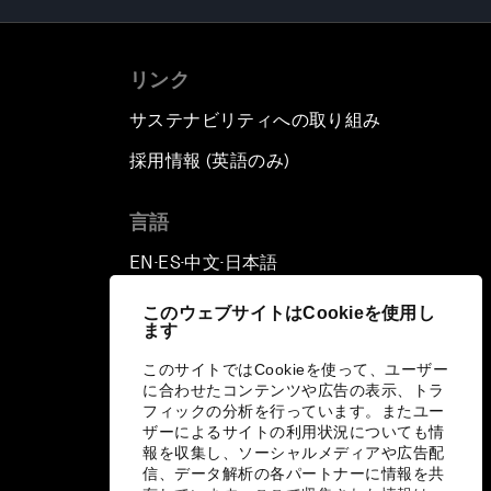
リンク
サステナビリティへの取り組み
採用情報 (英語のみ)
て
言語
EN
ES
中文
日本語
▪
▪
▪
このウェブサイトはCookieを使用し
ます
このサイトではCookieを使って、ユーザー
に合わせたコンテンツや広告の表示、トラ
フィックの分析を行っています。またユー
ザーによるサイトの利用状況についても情
報を収集し、ソーシャルメディアや広告配
信、データ解析の各パートナーに情報を共