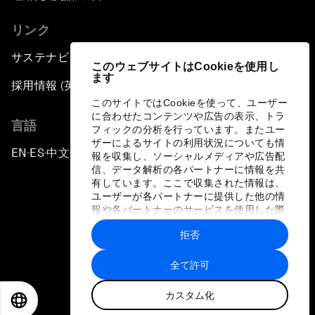
リンク
サステナビリティへの取り組み
このウェブサイトはCookieを使用し
ます
採用情報 (英語のみ)
このサイトではCookieを使って、ユーザー
に合わせたコンテンツや広告の表示、トラ
言語
フィックの分析を行っています。またユー
ザーによるサイトの利用状況についても情
EN
ES
中文
日本語
▪
▪
▪
報を収集し、ソーシャルメディアや広告配
信、データ解析の各パートナーに情報を共
有しています。ここで収集された情報は、
ユーザーが各パートナーに提供した他の情
報や各パートナーのサービスを使用した際
に収集された情報と組み合わされ、各パー
拒否
トナーによって使用されることがありま
プライバシーポリシーと利用規約
す。
全て許可
サイトマップ
カスタム化
©
2026
世界経済フォーラム
EN
ES
中文
日本語