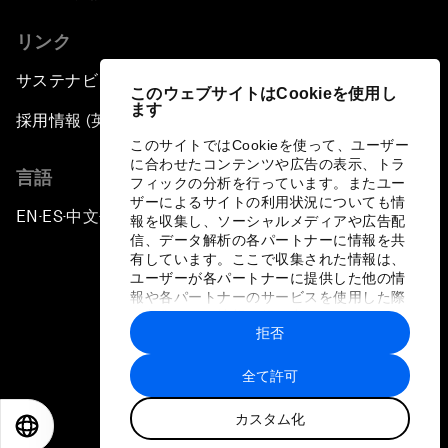
リンク
サステナビリティへの取り組み
このウェブサイトはCookieを使用し
ます
採用情報 (英語のみ)
このサイトではCookieを使って、ユーザー
に合わせたコンテンツや広告の表示、トラ
言語
フィックの分析を行っています。またユー
ザーによるサイトの利用状況についても情
EN
ES
中文
日本語
▪
▪
▪
報を収集し、ソーシャルメディアや広告配
信、データ解析の各パートナーに情報を共
有しています。ここで収集された情報は、
ユーザーが各パートナーに提供した他の情
報や各パートナーのサービスを使用した際
に収集された情報と組み合わされ、各パー
拒否
トナーによって使用されることがありま
プライバシーポリシーと利用規約
す。
全て許可
サイトマップ
カスタム化
©
2026
世界経済フォーラム
EN
ES
中文
日本語