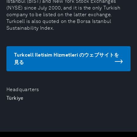
Istanbul (BIST) and New York Stock Exchanges
(NYSE) since July 2000, and it is the only Turkish
company to be listed on the latter exchange.
Turkcell is also quoted on the Borsa Istanbul
Sustainability Index.
Turkcell Iletisim Hizmetleri のウェブサイトを
見る
Headquarters
Türkiye