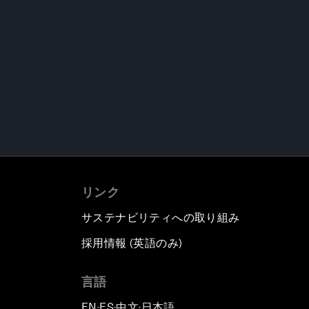
リンク
サステナビリティへの取り組み
採用情報 (英語のみ)
て
言語
EN
ES
中文
日本語
▪
▪
▪