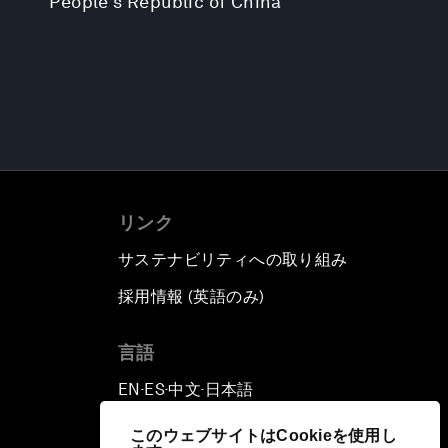
People's Republic of China
リンク
サステナビリティへの取り組み
採用情報 (英語のみ)
て
言語
EN
ES
中文
日本語
▪
▪
▪
このウェブサイトはCookieを使用し