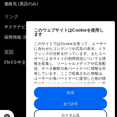
連絡先 (英語のみ)
リンク
サステナビリティへの取り組み
このウェブサイトはCookieを使用し
ます
採用情報 (英語のみ)
このサイトではCookieを使って、ユーザー
に合わせたコンテンツや広告の表示、トラ
言語
フィックの分析を行っています。またユー
ザーによるサイトの利用状況についても情
EN
ES
中文
日本語
▪
▪
▪
報を収集し、ソーシャルメディアや広告配
信、データ解析の各パートナーに情報を共
有しています。ここで収集された情報は、
ユーザーが各パートナーに提供した他の情
報や各パートナーのサービスを使用した際
に収集された情報と組み合わされ、各パー
拒否
トナーによって使用されることがありま
プライバシーポリシーと利用規約
す。
全て許可
サイトマップ
カスタム化
©
2026
世界経済フォーラム