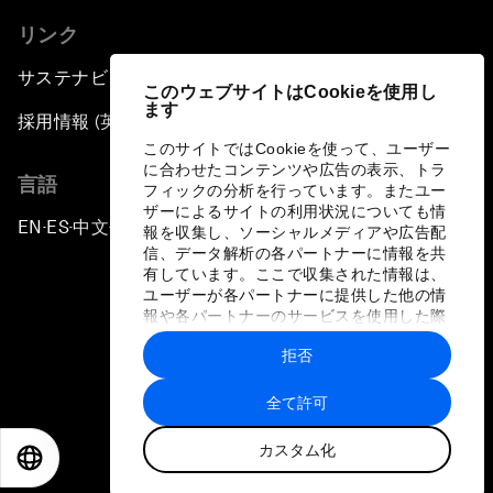
リンク
サステナビリティへの取り組み
このウェブサイトはCookieを使用し
ます
採用情報 (英語のみ)
このサイトではCookieを使って、ユーザー
に合わせたコンテンツや広告の表示、トラ
言語
フィックの分析を行っています。またユー
ザーによるサイトの利用状況についても情
EN
ES
中文
日本語
▪
▪
▪
報を収集し、ソーシャルメディアや広告配
信、データ解析の各パートナーに情報を共
有しています。ここで収集された情報は、
ユーザーが各パートナーに提供した他の情
報や各パートナーのサービスを使用した際
に収集された情報と組み合わされ、各パー
拒否
トナーによって使用されることがありま
プライバシーポリシーと利用規約
す。
全て許可
サイトマップ
カスタム化
©
2026
世界経済フォーラム
EN
ES
中文
日本語