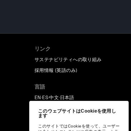
リンク
サステナビリティへの取り組み
採用情報 (英語のみ)
て
言語
EN
ES
中文
日本語
▪
▪
▪
このウェブサイトはCookieを使用し
ます
このサイトではCookieを使って、ユーザー